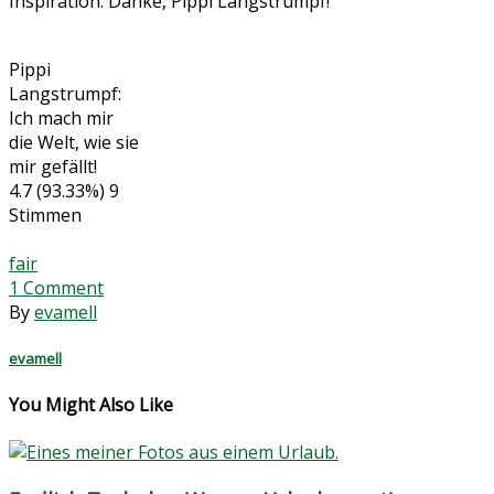
Inspiration. Danke, Pippi Langstrumpf!
Pippi
Langstrumpf:
Ich mach mir
die Welt, wie sie
mir gefällt!
4.7
(93.33%)
9
Stimmen
fair
1
Comment
By
evamell
evamell
You Might Also Like