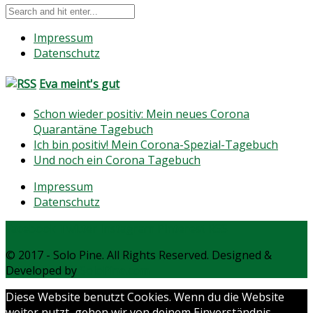
Impressum
Datenschutz
Eva meint's gut
Schon wieder positiv: Mein neues Corona
Quarantäne Tagebuch
Ich bin positiv! Mein Corona-Spezial-Tagebuch
Und noch ein Corona Tagebuch
Impressum
Datenschutz
Facebook
Twitter
Instagram
Pinterest
RSS
© 2017 - Solo Pine. All Rights Reserved. Designed &
Developed by
SoloPine.com
Diese Website benutzt Cookies. Wenn du die Website
weiter nutzt, gehen wir von deinem Einverständnis