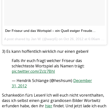
Der Friseur und das Wortspiel – ein Quell ewiger Freude…
A post shared by Jan W. (@warp5) on
Oct 26, 2012 at 6:06am PDT
3) Es kann hoffentlich wirklich nur einen geben!
Falls ihr euch fragt welcher Friseur das
schlechteste Wortspiel als Namen trägt:
pic.twitter.com/Zclz7BhI
— Hendrik Schlange (@heshsum)
December
31, 2012
Schankedön fürs Lesen! Ich will euch nicht vorenthalten,
dass ich selbst einen ganz grandiosen Bilder Wortwitz
erfunden habe, den ihr
hier
findet. Und jetzt lade ich euch