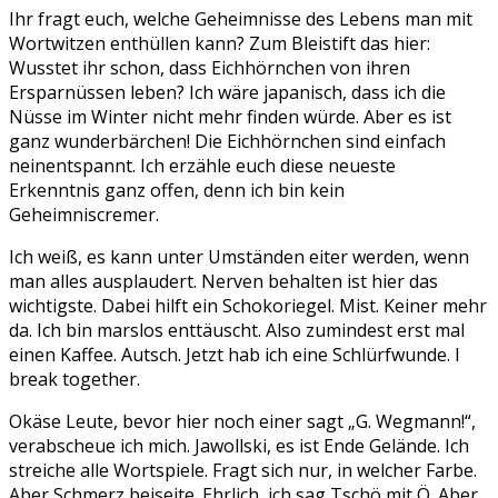
Ihr fragt euch, welche Geheimnisse des Lebens man mit
Wortwitzen enthüllen kann? Zum Bleistift das hier:
Wusstet ihr schon, dass Eichhörnchen von ihren
Ersparnüssen leben? Ich wäre japanisch, dass ich die
Nüsse im Winter nicht mehr finden würde. Aber es ist
ganz wunderbärchen! Die Eichhörnchen sind einfach
neinentspannt. Ich erzähle euch diese neueste
Erkenntnis ganz offen, denn ich bin kein
Geheimniscremer.
Ich weiß, es kann unter Umständen eiter werden, wenn
man alles ausplaudert. Nerven behalten ist hier das
wichtigste. Dabei hilft ein Schokoriegel. Mist. Keiner mehr
da. Ich bin marslos enttäuscht. Also zumindest erst mal
einen Kaffee. Autsch. Jetzt hab ich eine Schlürfwunde. I
break together.
Okäse Leute, bevor hier noch einer sagt „G. Wegmann!“,
verabscheue ich mich. Jawollski, es ist Ende Gelände. Ich
streiche alle Wortspiele. Fragt sich nur, in welcher Farbe.
Aber Schmerz beiseite. Ehrlich, ich sag Tschö mit Ö. Aber