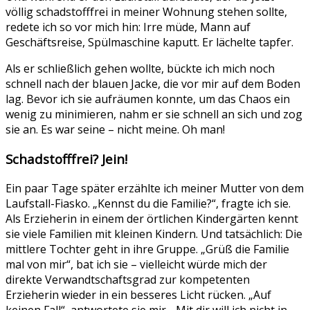
völlig schadstofffrei in meiner Wohnung stehen sollte,
redete ich so vor mich hin: Irre müde, Mann auf
Geschäftsreise, Spülmaschine kaputt. Er lächelte tapfer.
Als er schließlich gehen wollte, bückte ich mich noch
schnell nach der blauen Jacke, die vor mir auf dem Boden
lag. Bevor ich sie aufräumen konnte, um das Chaos ein
wenig zu minimieren, nahm er sie schnell an sich und zog
sie an. Es war seine – nicht meine. Oh man!
Schadstofffrei? Jein!
Ein paar Tage später erzählte ich meiner Mutter von dem
Laufstall-Fiasko. „Kennst du die Familie?“, fragte ich sie.
Als Erzieherin in einem der örtlichen Kindergärten kennt
sie viele Familien mit kleinen Kindern. Und tatsächlich: Die
mittlere Tochter geht in ihre Gruppe. „Grüß die Familie
mal von mir“, bat ich sie – vielleicht würde mich der
direkte Verwandtschaftsgrad zur kompetenten
Erzieherin wieder in ein besseres Licht rücken. „Auf
keinen Fall“, antwortete sie mir. „Mit dir will ich nicht in