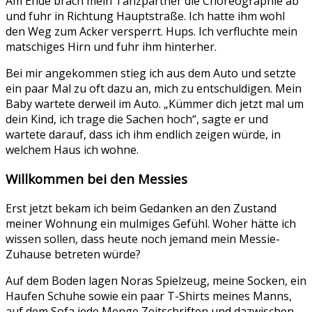
Am Ende brach mein Tanzpartner die Choreographie ab
und fuhr in Richtung Hauptstraße. Ich hatte ihm wohl
den Weg zum Acker versperrt. Hups. Ich verfluchte mein
matschiges Hirn und fuhr ihm hinterher.
Bei mir angekommen stieg ich aus dem Auto und setzte
ein paar Mal zu oft dazu an, mich zu entschuldigen. Mein
Baby wartete derweil im Auto. „Kümmer dich jetzt mal um
dein Kind, ich trage die Sachen hoch“, sagte er und
wartete darauf, dass ich ihm endlich zeigen würde, in
welchem Haus ich wohne.
Willkommen bei den Messies
Erst jetzt bekam ich beim Gedanken an den Zustand
meiner Wohnung ein mulmiges Gefühl. Woher hätte ich
wissen sollen, dass heute noch jemand mein Messie-
Zuhause betreten würde?
Auf dem Boden lagen Noras Spielzeug, meine Socken, ein
Haufen Schuhe sowie ein paar T-Shirts meines Manns,
auf dem Sofa jede Menge Zeitschriften und dazwischen