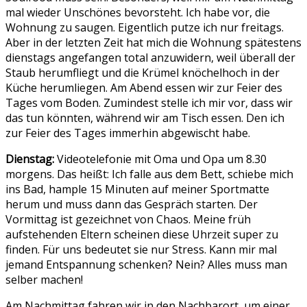
mal wieder Unschönes bevorsteht. Ich habe vor, die
Wohnung zu saugen. Eigentlich putze ich nur freitags.
Aber in der letzten Zeit hat mich die Wohnung spätestens
dienstags angefangen total anzuwidern, weil überall der
Staub herumfliegt und die Krümel knöchelhoch in der
Küche herumliegen. Am Abend essen wir zur Feier des
Tages vom Boden. Zumindest stelle ich mir vor, dass wir
das tun könnten, während wir am Tisch essen. Den ich
zur Feier des Tages immerhin abgewischt habe.
Dienstag:
Videotelefonie mit Oma und Opa um 8.30
morgens. Das heißt: Ich falle aus dem Bett, schiebe mich
ins Bad, hample 15 Minuten auf meiner Sportmatte
herum und muss dann das Gespräch starten. Der
Vormittag ist gezeichnet von Chaos. Meine früh
aufstehenden Eltern scheinen diese Uhrzeit super zu
finden. Für uns bedeutet sie nur Stress. Kann mir mal
jemand Entspannung schenken? Nein? Alles muss man
selber machen!
Am Nachmittag fahren wir in den Nachbarort, um einer