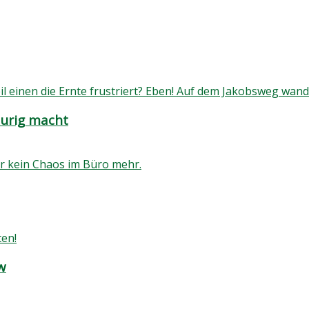
aurig macht
w