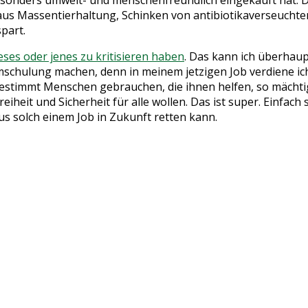
 besonders umwelt- und menschenfreundlich eingekauft hat. 
ch aus Massentierhaltung, Schinken von antibiotikaverseuch
part.
eses oder jenes zu kritisieren haben
. Das kann ich überhaupt
Umschulung machen, denn in meinem jetzigen Job verdiene ich
estimmt Menschen gebrauchen, die ihnen helfen, so mächtig 
heit und Sicherheit für alle wollen. Das ist super. Einfach 
us solch einem Job in Zukunft retten kann.