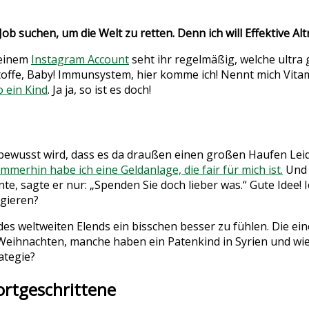
Job suchen, um die Welt zu retten. Denn ich will Effektive Al
meinem
Instagram Account
seht ihr regelmäßig, welche ultra
toffe, Baby! Immunsystem, hier komme ich! Nennt mich Vitam
 ein Kind
. Ja ja, so ist es doch!
wusst wird, dass es da draußen einen großen Haufen Leid z
Immerhin habe ich eine Geldanlage, die fair für mich ist.
Und 
 sagte er nur: „Spenden Sie doch lieber was.“ Gute Idee! Ic
agieren?
 des weltweiten Elends ein bisschen besser zu fühlen. Die ein
eihnachten, manche haben ein Patenkind in Syrien und wie
ategie?
ortgeschrittene