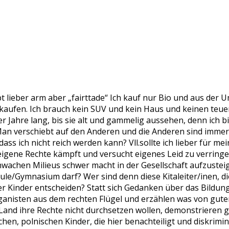
lieber arm aber „fairttade“ Ich kauf nur Bio und aus der U
nkaufen. Ich brauch kein SUV und kein Haus und keinen teue
er Jahre lang, bis sie alt und gammelig aussehen, denn ich b
an verschiebt auf den Anderen und die Anderen sind immer no
ass ich nicht reich werden kann? Vll.sollte ich lieber für 
igene Rechte kämpft und versucht eigenes Leid zu verringern,
wachen Milieus schwer macht in der Gesellschaft aufzusteig
ule/Gymnasium darf? Wer sind denn diese Kitaleiter/inen, d
der Kinder entscheiden? Statt sich Gedanken über das Bildun
ganisten aus dem rechten Flügel und erzählen was von gute
Land ihre Rechte nicht durchsetzen wollen, demonstrieren
en, polnischen Kinder, die hier benachteiligt und diskrimin