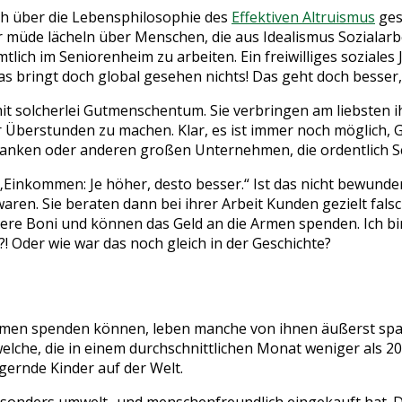
ich über die Lebensphilosophie des
Effektiven Altruismus
ges
nur müde lächeln über Menschen, die aus Idealismus Sozialar
lich im Seniorenheim zu arbeiten. Ein freiwilliges soziales
s bringt doch global gesehen nichts! Das geht doch besser,
mit solcherlei Gutmenschentum. Sie verbringen am liebsten ih
er Überstunden zu machen. Klar, es ist immer noch möglich, 
ei Banken oder anderen großen Unternehmen, die ordentlich 
 „Einkommen: Je höher, desto besser.“ Ist das nicht bewunder
waren. Sie beraten dann bei ihrer Arbeit Kunden gezielt fal
here Boni und können das Geld an die Armen spenden. Ich bin
Oder wie war das noch gleich in der Geschichte?
kommen spenden können, leben manche von ihnen äußerst spa
 welche, die in einem durchschnittlichen Monat weniger als
ngernde Kinder auf der Welt.